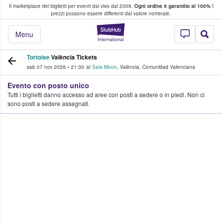
Il marketplace dei biglietti per eventi dal vivo dal 2009.
Ogni ordine è garantito al 100%
I
i fan comprano e vendono biglietti
prezzi possono essere differenti dal valore nominale.
StubHub - Dove i 
Menu
Tortoise
València Tickets
sab 07 nov 2026
•
21:00
at
Sala Moon
,
València
,
Comunidad Valenciana
Evento con posto unico
Tutti i biglietti danno accesso ad aree con posti a sedere o in piedi. Non ci
sono posti a sedere assegnati.