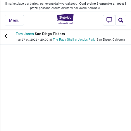
Il marketplace dei biglietti per eventi dal vivo dal 2009.
Ogni ordine è garantito al 100%
I
i fan comprano e vendono biglietti
prezzi possono essere differenti dal valore nominale.
StubHub - Dove i 
Menu
Tom Jones
San Diego Tickets
mar 27 ott 2026
•
20:00
at
The Rady Shell at Jacobs Park
,
San Diego
,
California