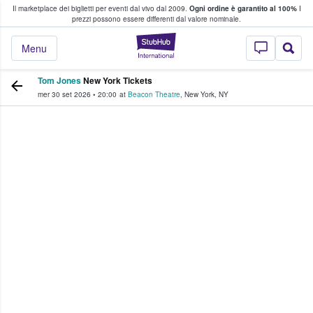
Il marketplace dei biglietti per eventi dal vivo dal 2009.
Ogni ordine è garantito al 100%
I
i fan comprano e vendono biglietti
prezzi possono essere differenti dal valore nominale.
StubHub - Dove i 
Menu
Tom Jones
New York Tickets
mer 30 set 2026
•
20:00
at
Beacon Theatre
,
New York
,
NY