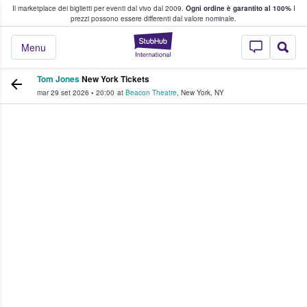
Il marketplace dei biglietti per eventi dal vivo dal 2009.
Ogni ordine è garantito al 100%
I
i fan comprano e vendono biglietti
prezzi possono essere differenti dal valore nominale.
StubHub - Dove i 
Menu
Tom Jones
New York Tickets
mar 29 set 2026
•
20:00
at
Beacon Theatre
,
New York
,
NY