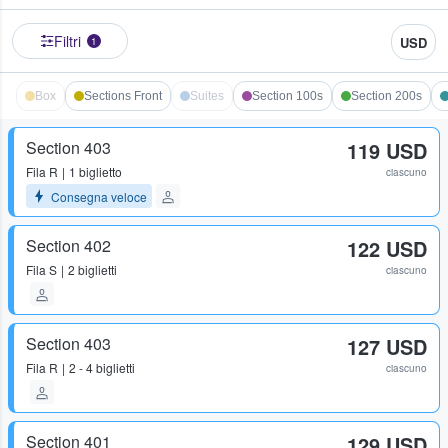
Filtri
USD
1
Box
Sections Front
Suites
Section 100s
Section 200s
Section 403
119 USD
Fila
R
1 biglietto
ciascuno
Consegna veloce
Section 402
122 USD
Fila
S
2 biglietti
ciascuno
Section 403
127 USD
Fila
R
2 - 4 biglietti
ciascuno
Section 401
129 USD