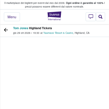
Il marketplace dei biglietti per eventi dal vivo dal 2009.
Ogni ordine è garantito al 100%
I
i fan comprano e vendono biglietti
prezzi possono essere differenti dal valore nominale.
StubHub - Dove i 
Menu
Tom Jones
Highland Tickets
gio 29 ott 2026
•
19:30
at
Yaamava' Resort & Casino
,
Highland
,
CA