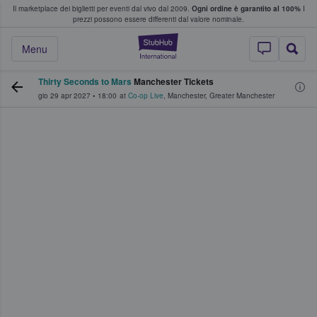
Il marketplace dei biglietti per eventi dal vivo dal 2009.
Ogni ordine è garantito al 100%
I
i fan comprano e vendono biglietti
prezzi possono essere differenti dal valore nominale.
StubHub - Dove i 
Menu
Thirty Seconds to Mars
Manchester Tickets
gio 29 apr 2027
•
18:00
at
Co-op Live
,
Manchester
,
Greater Manchester