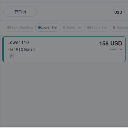
Filtri
USD
Floor Standing
Lower Tier
Upper Tier
Middle Tier
Hangou
Lower 110
158 USD
Fila
16
2 biglietti
ciascuno