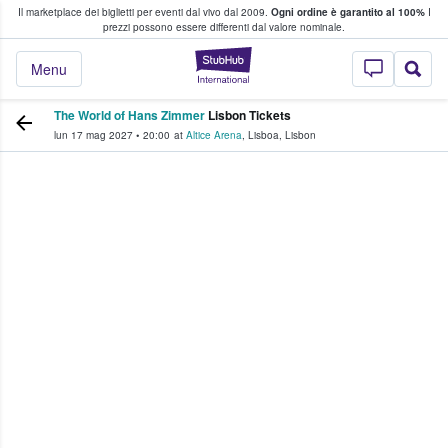
Il marketplace dei biglietti per eventi dal vivo dal 2009.
Ogni ordine è garantito al 100%
I
i fan comprano e vendono biglietti
prezzi possono essere differenti dal valore nominale.
StubHub - Dove i 
Menu
The World of Hans Zimmer
Lisbon Tickets
lun 17 mag 2027
•
20:00
at
Altice Arena
,
Lisboa
,
Lisbon