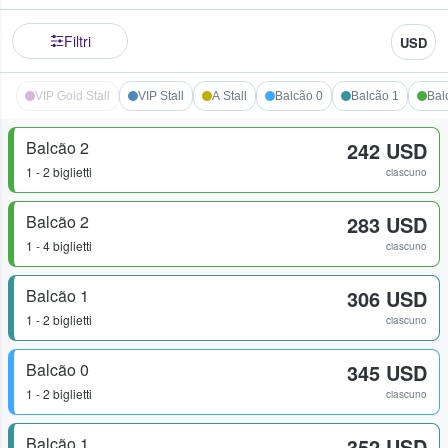
Filtri
USD
VIP Gold Stall
VIP Stall
A Stall
Balcão 0
Balcão 1
Bal
Balcão 2
242 USD
1 - 2 biglietti
ciascuno
Balcão 2
283 USD
1 - 4 biglietti
ciascuno
Balcão 1
306 USD
1 - 2 biglietti
ciascuno
Balcão 0
345 USD
1 - 2 biglietti
ciascuno
Balcão 1
352 USD