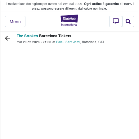
Il marketplace dei biglietti per eventi dal vivo dal 2009.
Ogni ordine è garantito al 100%
I
i fan comprano e vendono biglietti
prezzi possono essere differenti dal valore nominale.
StubHub - Dove i 
Menu
The Strokes
Barcelona Tickets
mar 20 ott 2026
•
21:00
at
Palau Sant Jordi
,
Barcelona
,
CAT