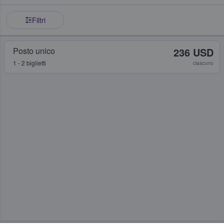
Filtri
Posto unico
236 USD
1 - 2 biglietti
ciascuno