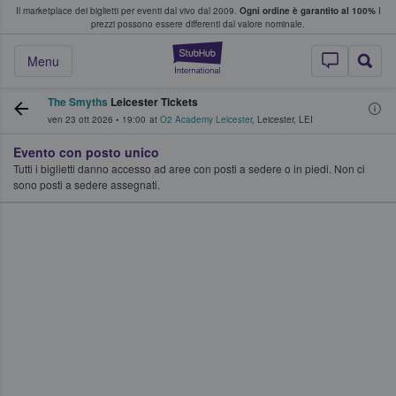
Il marketplace dei biglietti per eventi dal vivo dal 2009.
Ogni ordine è garantito al 100%
I
i fan comprano e vendono biglietti
prezzi possono essere differenti dal valore nominale.
StubHub - Dove i 
Menu
The Smyths
Leicester Tickets
ven 23 ott 2026
•
19:00
at
O2 Academy Leicester
,
Leicester
,
LEI
Evento con posto unico
Tutti i biglietti danno accesso ad aree con posti a sedere o in piedi. Non ci
sono posti a sedere assegnati.