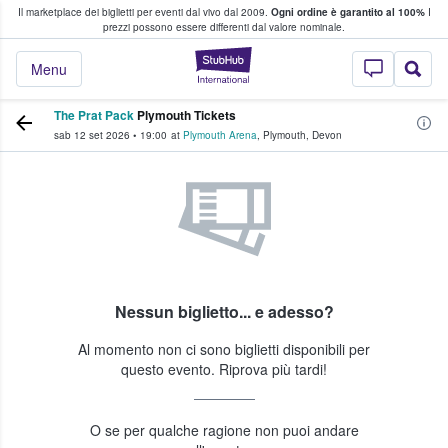
Il marketplace dei biglietti per eventi dal vivo dal 2009.
Ogni ordine è garantito al 100%
I
i fan comprano e vendono biglietti
prezzi possono essere differenti dal valore nominale.
StubHub - Dove i 
Menu
The Prat Pack
Plymouth Tickets
sab 12 set 2026
•
19:00
at
Plymouth Arena
,
Plymouth
,
Devon
Nessun biglietto... e adesso?
Al momento non ci sono biglietti disponibili per
questo evento. Riprova più tardi!
O se per qualche ragione non puoi andare