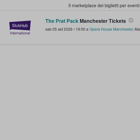
Il marketplace dei biglietti per event
The Prat Pack
Manchester Tickets
StubHub - Dove i fan comprano e 
sab 05 set 2026
•
19:00
a
Opera House Manchester
,
Ma