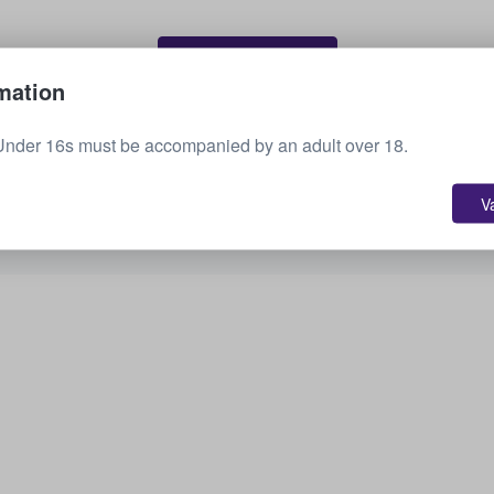
Vendi i tuoi biglietti
mation
Under 16s must be accompanied by an adult over 18.
Vedi i prossimi eventi
V
Ti interessano altre opzioni? Vedi un po' cosa
abbiamo a disposizione.