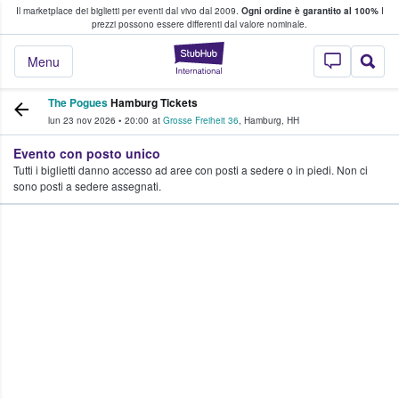
Il marketplace dei biglietti per eventi dal vivo dal 2009.
Ogni ordine è garantito al 100%
I
i fan comprano e vendono biglietti
prezzi possono essere differenti dal valore nominale.
StubHub - Dove i 
Menu
The Pogues
Hamburg Tickets
lun 23 nov 2026
•
20:00
at
Grosse Freiheit 36
,
Hamburg
,
HH
Evento con posto unico
Tutti i biglietti danno accesso ad aree con posti a sedere o in piedi. Non ci
sono posti a sedere assegnati.