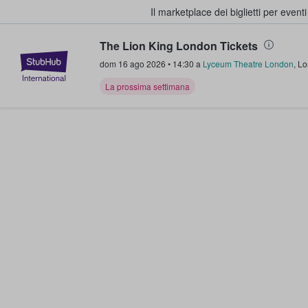
Il marketplace dei biglietti per event
The Lion King London Tickets
StubHub - Dove i fan comprano e 
dom 16 ago 2026
•
14:30
a
Lyceum Theatre London
,
Lo
La prossima settimana