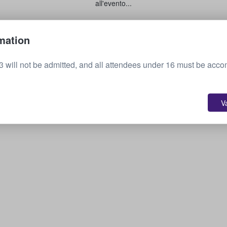
all'evento...
Vendi i tuoi biglietti
mation
3 will not be admitted, and all attendees under 16 must be acc
V