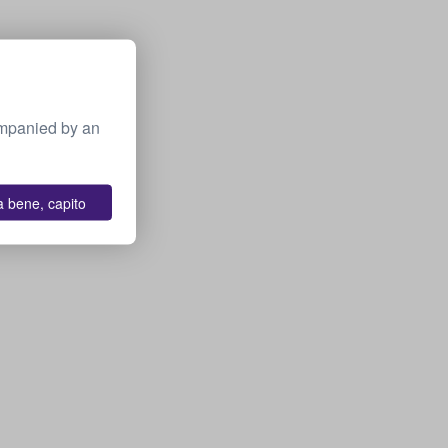
ompanied by an
a bene, capito