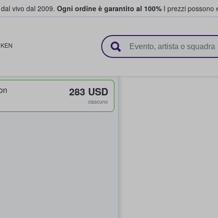
i dal vivo dal 2009.
Ogni ordine è garantito al 100%
I prezzi possono e
vendono biglietti
,
KEN
on
283 USD
ciascuno