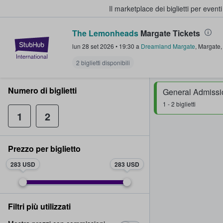
Il marketplace dei biglietti per event
The Lemonheads
Margate Tickets
StubHub - Dove i fan comprano e 
lun 28 set 2026
•
19:30
a
Dreamland Margate
,
Margate
2 biglietti disponibili
Numero di biglietti
General Admissi
1 - 2 biglietti
1
2
Prezzo per biglietto
283 USD
283 USD
Filtri più utilizzati