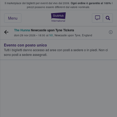
Il marketplace dei biglietti per eventi dal vivo dal 2009.
Ogni ordine è garantito al 100%
I
i fan comprano e vendono biglietti
prezzi possono essere differenti dal valore nominale.
StubHub - Dove i 
Menu
The Hunna
Newcastle upon Tyne Tickets
dom 29 nov 2026
•
18:00
at
NX
,
Newcastle upon Tyne
,
England
Evento con posto unico
Tutti i biglietti danno accesso ad aree con posti a sedere o in piedi. Non ci
sono posti a sedere assegnati.