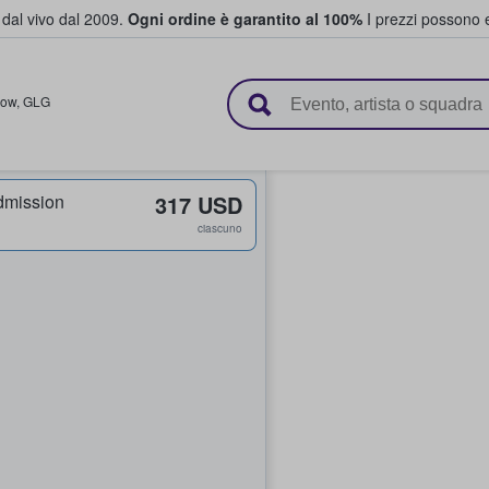
i dal vivo dal 2009.
Ogni ordine è garantito al 100%
I prezzi possono e
vendono biglietti
gow
,
GLG
dmission
317 USD
ciascuno