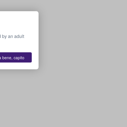
 by an adult
a bene, capito