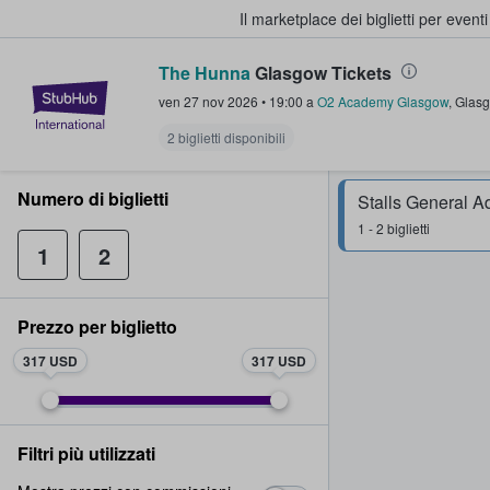
Il marketplace dei biglietti per event
The Hunna
Glasgow Tickets
StubHub - Dove i fan comprano e 
ven 27 nov 2026
•
19:00
a
O2 Academy Glasgow
,
Glas
2 biglietti disponibili
Numero di biglietti
Stalls General A
1 - 2 biglietti
1
2
Prezzo per biglietto
317 USD
317 USD
Filtri più utilizzati