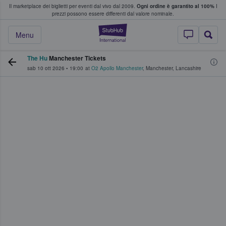
Il marketplace dei biglietti per eventi dal vivo dal 2009.
Ogni ordine è garantito al 100%
I
i fan comprano e vendono biglietti
prezzi possono essere differenti dal valore nominale.
StubHub - Dove i 
Menu
The Hu
Manchester Tickets
sab 10 ott 2026
•
19:00
at
O2 Apollo Manchester
,
Manchester
,
Lancashire