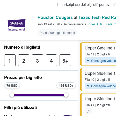
Il marketplace dei biglietti per event
Houston Cougars
at
Texas Tech Red Ra
StubHub - Dove i fan comprano e 
sab 19 set 2026
•
Da confermare
a
Jones AT&T Stadiu
Più di 200 biglietti rimasti
Numero di biglietti
Upper Sideline 
Fila
41
2 biglietti
1
2
3
4
5+
Consegna veloce
Upper Sideline 
Prezzo per biglietto
Fila
40
2 biglietti
79 USD
465 USD
Consegna veloce
Upper Sideline 
Fila
41
2 biglietti
Filtri più utilizzati