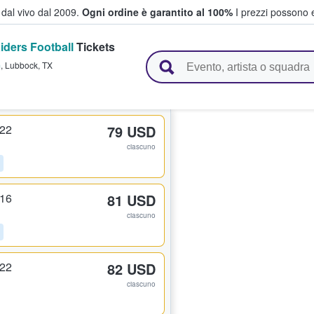
i dal vivo dal 2009.
Ogni ordine è garantito al 100%
I prezzi possono e
iders Football
Tickets
vendono biglietti
m
,
Lubbock
,
TX
122
79 USD
ciascuno
116
81 USD
ciascuno
122
82 USD
ciascuno