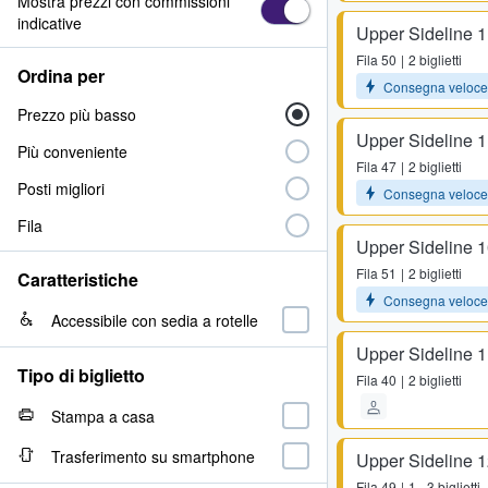
Mostra prezzi con commissioni
indicative
Upper Sideline 
Fila
50
2 biglietti
Ordina per
Consegna veloce
Prezzo più basso
Upper Sideline 
Più conveniente
Fila
47
2 biglietti
Posti migliori
Consegna veloce
Fila
Upper Sideline 
Fila
51
2 biglietti
Caratteristiche
Consegna veloce
Accessibile con sedia a rotelle
Upper Sideline 
Tipo di biglietto
Fila
40
2 biglietti
Stampa a casa
Trasferimento su smartphone
Upper Sideline 
Fila
49
1 - 3 biglietti