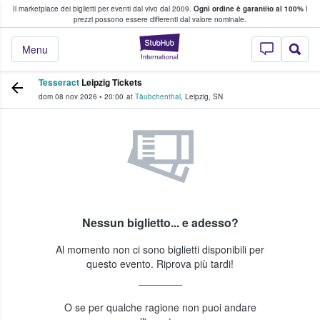
Il marketplace dei biglietti per eventi dal vivo dal 2009.
Ogni ordine è garantito al 100%
I
i fan comprano e vendono biglietti
prezzi possono essere differenti dal valore nominale.
StubHub - Dove i 
Menu
Tesseract
Leipzig Tickets
dom 08 nov 2026
•
20:00
at
Täubchenthal
,
Leipzig
,
SN
Nessun biglietto... e adesso?
Al momento non ci sono biglietti disponibili per
questo evento. Riprova più tardi!
O se per qualche ragione non puoi andare