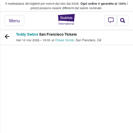
Il marketplace dei biglietti per eventi dal vivo dal 2009.
Ogni ordine è garantito al 100%
I
i fan comprano e vendono biglietti
prezzi possono essere differenti dal valore nominale.
StubHub - Dove i 
Menu
Teddy Swims
San Francisco Tickets
mar 10 nov 2026
•
19:00
at
Chase Center
,
San Francisco
,
CA