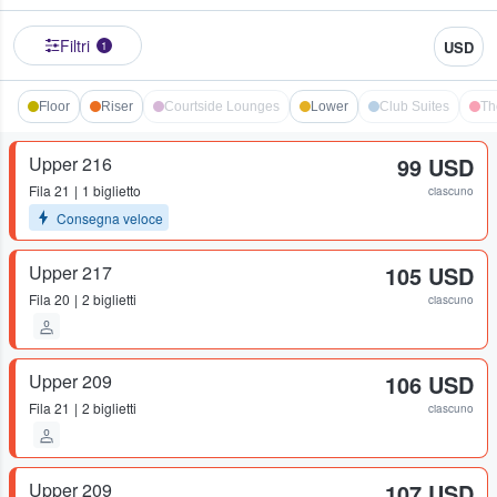
Filtri
USD
1
Floor
Riser
Courtside Lounges
Lower
Club Suites
Th
Upper 216
99 USD
Fila
21
1 biglietto
ciascuno
Consegna veloce
Upper 217
105 USD
Fila
20
2 biglietti
ciascuno
Upper 209
106 USD
Fila
21
2 biglietti
ciascuno
Upper 209
107 USD