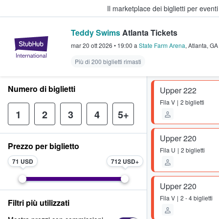
Il marketplace dei biglietti per event
Teddy Swims
Atlanta Tickets
StubHub - Dove i fan comprano e 
mar 20 ott 2026
•
19:00
a
State Farm Arena
,
Atlanta
,
GA
Più di 200 biglietti rimasti
Numero di biglietti
Upper 222
Fila
V
2 biglietti
1
2
3
4
5+
Upper 220
Prezzo per biglietto
Fila
U
2 biglietti
71 USD
712 USD
Upper 220
Fila
V
2 - 4 biglietti
Filtri più utilizzati