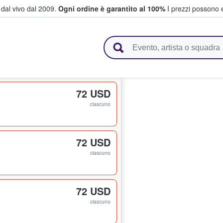
i dal vivo dal 2009.
Ogni ordine è garantito al 100%
I prezzi possono e
vendono biglietti
72 USD
ciascuno
72 USD
ciascuno
72 USD
ciascuno