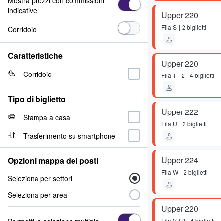
Mostra prezzi con commissioni
indicative
Upper 220
Fila
S
2 biglietti
Corridoio
Caratteristiche
Upper 220
Corridoio
Fila
T
2 - 4 biglietti
Tipo di biglietto
Upper 222
Stampa a casa
Fila
U
2 biglietti
Trasferimento su smartphone
Upper 224
Opzioni mappa dei posti
Fila
W
2 biglietti
Seleziona per settori
Seleziona per area
Upper 220
Permetti la selezione multipla
Fila
V
2 - 4 biglietti