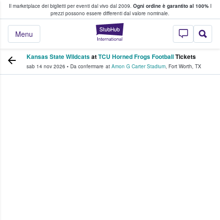
Il marketplace dei biglietti per eventi dal vivo dal 2009.
Ogni ordine è garantito al 100%
I
i fan comprano e vendono biglietti
prezzi possono essere differenti dal valore nominale.
StubHub - Dove i 
Menu
Kansas State Wildcats
at
TCU Horned Frogs Football
Tickets
sab 14 nov 2026
•
Da confermare
at
Amon G Carter Stadium
,
Fort Worth
,
TX