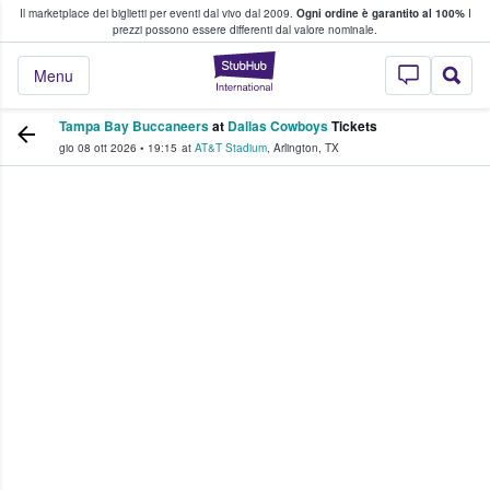
Il marketplace dei biglietti per eventi dal vivo dal 2009.
Ogni ordine è garantito al 100%
I
i fan comprano e vendono biglietti
prezzi possono essere differenti dal valore nominale.
StubHub - Dove i 
Menu
Tampa Bay Buccaneers
at
Dallas Cowboys
Tickets
gio 08 ott 2026
•
19:15
at
AT&T Stadium
,
Arlington
,
TX