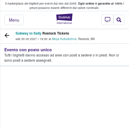
Il marketplace dei biglietti per eventi dal vivo dal 2009.
Ogni ordine è garantito al 100%
I
i fan comprano e vendono biglietti
prezzi possono essere differenti dal valore nominale.
StubHub - Dove i 
Menu
Subway to Sally
Rostock Tickets
sab 30 ott 2027
•
19:30
at
Moya Kulturbühne
,
Rostock
,
MV
Evento con posto unico
Tutti i biglietti danno accesso ad aree con posti a sedere o in piedi. Non ci
sono posti a sedere assegnati.