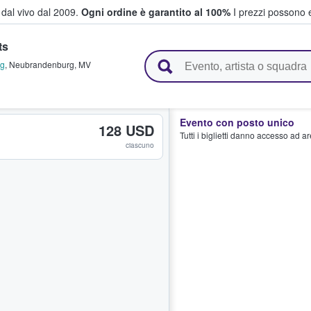
i dal vivo dal 2009.
Ogni ordine è garantito al 100%
I prezzi possono e
ts
vendono biglietti
rg
,
Neubrandenburg
,
MV
Evento con posto unico
128 USD
Tutti i biglietti danno accesso ad a
ciascuno