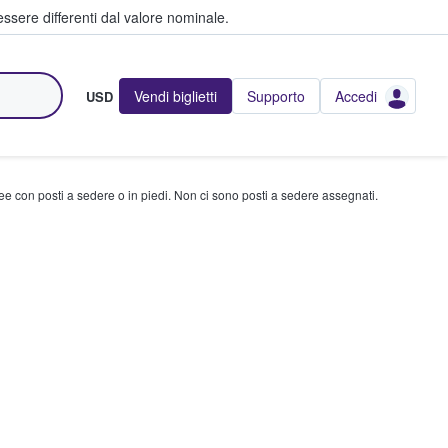
ssere differenti dal valore nominale.
Vendi biglietti
Supporto
Accedi
USD
ree con posti a sedere o in piedi. Non ci sono posti a sedere assegnati.