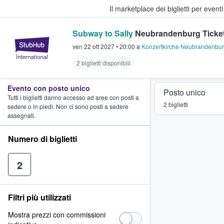
Il marketplace dei biglietti per event
Subway to Sally
Neubrandenburg Ticke
StubHub - Dove i fan comprano e 
ven 22 ott 2027
•
20:00
a
Konzertkirche Neubrandenbu
2 biglietti disponibili
Evento con posto unico
Posto unico
Tutti i biglietti danno accesso ad aree con posti a
2 biglietti
sedere o in piedi. Non ci sono posti a sedere
assegnati.
Numero di biglietti
2
Filtri più utilizzati
Mostra prezzi con commissioni