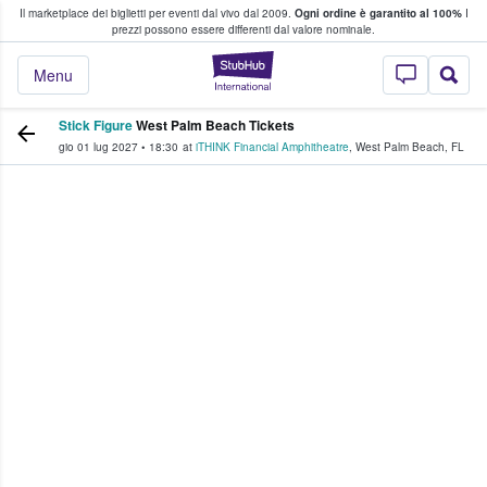
Il marketplace dei biglietti per eventi dal vivo dal 2009.
Ogni ordine è garantito al 100%
I
i fan comprano e vendono biglietti
prezzi possono essere differenti dal valore nominale.
StubHub - Dove i 
Menu
Stick Figure
West Palm Beach Tickets
gio 01 lug 2027
•
18:30
at
iTHINK Financial Amphitheatre
,
West Palm Beach
,
FL