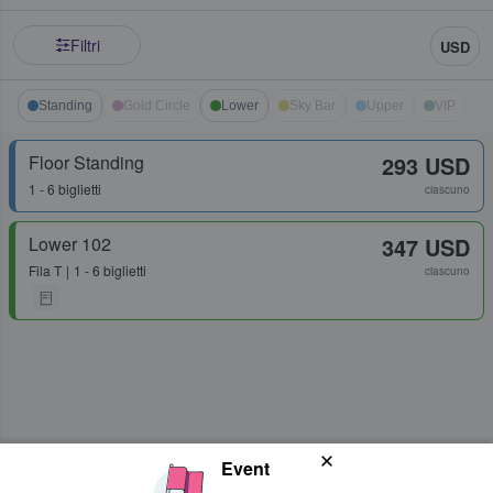
Filtri
USD
Standing
Gold Circle
Lower
Sky Bar
Upper
VIP
Floor Standing
293 USD
1 - 6 biglietti
ciascuno
Lower 102
347 USD
Fila
T
1 - 6 biglietti
ciascuno
Event