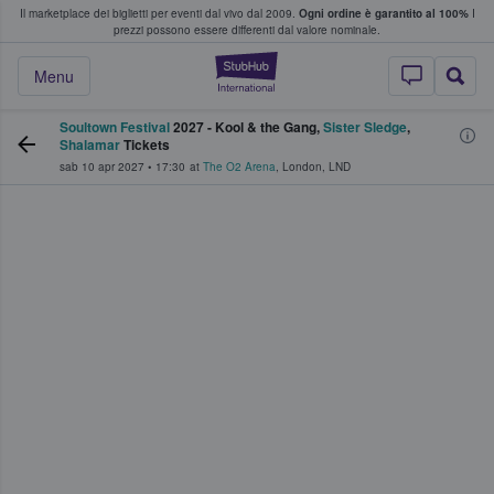
Il marketplace dei biglietti per eventi dal vivo dal 2009.
Ogni ordine è garantito al 100%
I
i fan comprano e vendono biglietti
prezzi possono essere differenti dal valore nominale.
StubHub - Dove i 
Menu
Soultown Festival
2027 - Kool & the Gang,
Sister Sledge
,
Shalamar
Tickets
sab 10 apr 2027
•
17:30
at
The O2 Arena
,
London
,
LND