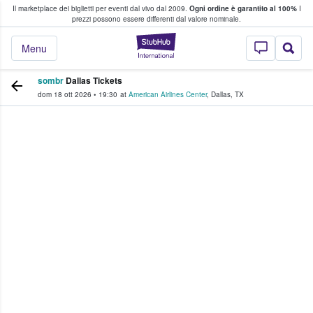
Il marketplace dei biglietti per eventi dal vivo dal 2009.
Ogni ordine è garantito al 100%
I
i fan comprano e vendono biglietti
prezzi possono essere differenti dal valore nominale.
StubHub - Dove i 
Menu
sombr
Dallas Tickets
dom 18 ott 2026
•
19:30
at
American Airlines Center
,
Dallas
,
TX