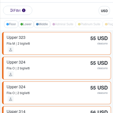
Filtri
USD
1
Floor
Lower
Middle
Admiral Suite
Platinum Suite
Fla
Upper 323
55 USD
Fila
M
2 biglietti
ciascuno
Upper 324
55 USD
Fila
O
2 biglietti
ciascuno
Upper 324
55 USD
Fila
O
2 biglietti
ciascuno
Upper 314
56 USD