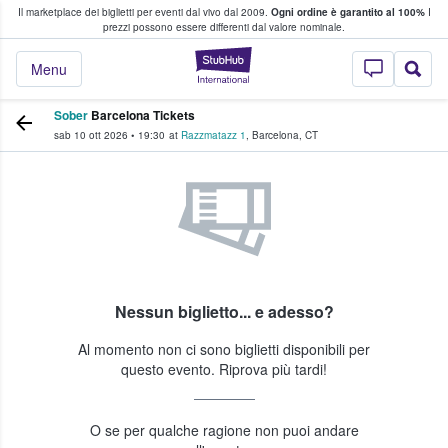
Il marketplace dei biglietti per eventi dal vivo dal 2009.
Ogni ordine è garantito al 100%
I
i fan comprano e vendono biglietti
prezzi possono essere differenti dal valore nominale.
StubHub - Dove i 
Menu
Sober
Barcelona Tickets
sab 10 ott 2026
•
19:30
at
Razzmatazz 1
,
Barcelona
,
CT
Nessun biglietto... e adesso?
Al momento non ci sono biglietti disponibili per
questo evento. Riprova più tardi!
O se per qualche ragione non puoi andare