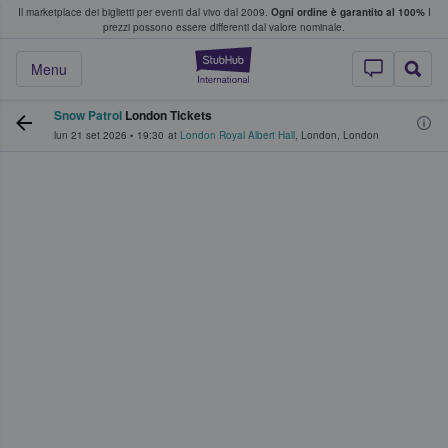
Il marketplace dei biglietti per eventi dal vivo dal 2009.
Ogni ordine è garantito al 100%
I
i fan comprano e vendono biglietti
prezzi possono essere differenti dal valore nominale.
StubHub - Dove i 
Menu
Snow Patrol
London Tickets
lun 21 set 2026
•
19:30
at
London Royal Albert Hall
,
London
,
London