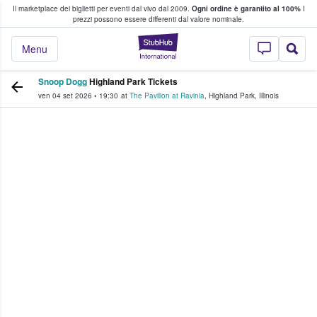
Il marketplace dei biglietti per eventi dal vivo dal 2009.
Ogni ordine è garantito al 100%
I
i fan comprano e vendono biglietti
prezzi possono essere differenti dal valore nominale.
StubHub - Dove i 
Menu
Snoop Dogg
Highland Park Tickets
ven 04 set 2026
•
19:30
at
The Pavilion at Ravinia
,
Highland Park
,
Illinois