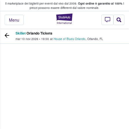
Il marketplace dei biglietti per eventi dal vivo dal 2009.
Ogni ordine è garantito al 100%
I
i fan comprano e vendono biglietti
prezzi possono essere differenti dal valore nominale.
StubHub - Dove i 
Menu
Skillet
Orlando Tickets
mar 10 nov 2026
•
19:00
at
House of Blues Orlando
,
Orlando
,
FL