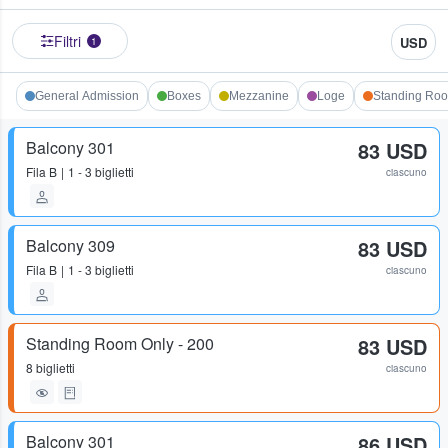
Filtri
USD
1
General Admission
Boxes
Mezzanine
Loge
Standing Roo
Balcony 301
83 USD
Fila
B
1 - 3 biglietti
ciascuno
Balcony 309
83 USD
Fila
B
1 - 3 biglietti
ciascuno
Standing Room Only - 200
83 USD
8 biglietti
ciascuno
Balcony 301
86 USD