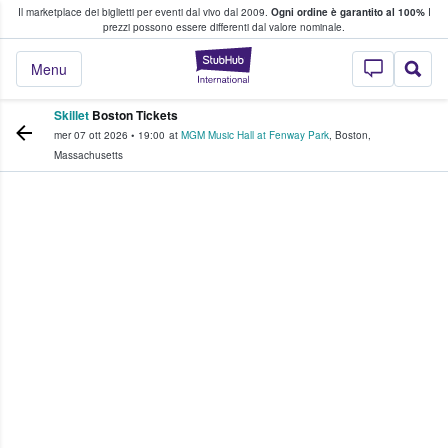
Il marketplace dei biglietti per eventi dal vivo dal 2009.
Ogni ordine è garantito al 100%
I
i fan comprano e vendono biglietti
prezzi possono essere differenti dal valore nominale.
StubHub - Dove i 
Menu
Skillet
Boston Tickets
mer 07 ott 2026
•
19:00
at
MGM Music Hall at Fenway Park
,
Boston
,
Massachusetts