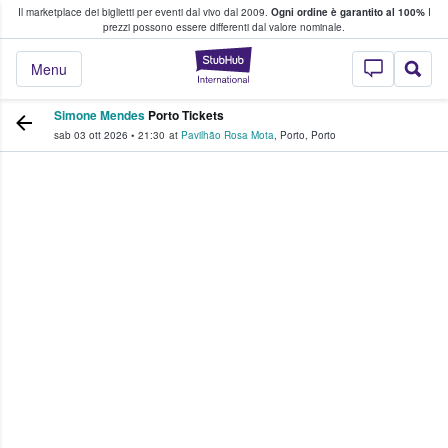
Il marketplace dei biglietti per eventi dal vivo dal 2009.
Ogni ordine è garantito al 100%
I
i fan comprano e vendono biglietti
prezzi possono essere differenti dal valore nominale.
StubHub - Dove i 
Menu
Simone Mendes
Porto Tickets
sab 03 ott 2026
•
21:30
at
Pavilhão Rosa Mota
,
Porto
,
Porto