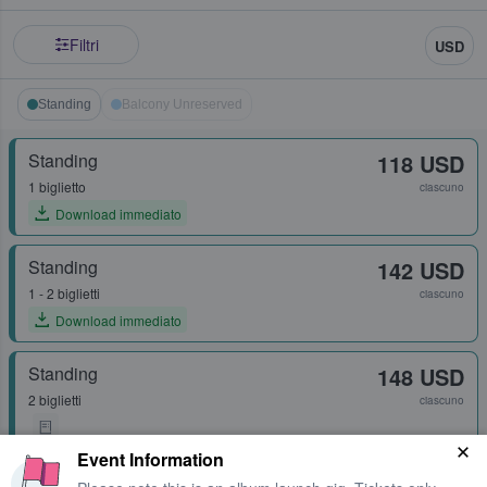
Filtri
USD
Standing
Balcony Unreserved
Standing
118 USD
1 biglietto
ciascuno
Download immediato
Standing
142 USD
1 - 2 biglietti
ciascuno
Download immediato
Standing
148 USD
2 biglietti
ciascuno
Event Information
Standing
162 USD