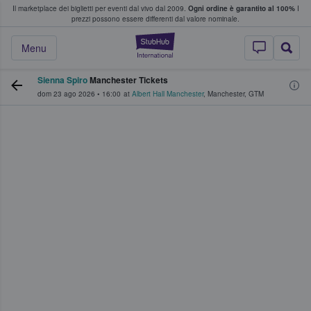
Il marketplace dei biglietti per eventi dal vivo dal 2009.
Ogni ordine è garantito al 100%
I
i fan comprano e vendono biglietti
prezzi possono essere differenti dal valore nominale.
StubHub - Dove i 
Menu
Sienna Spiro
Manchester Tickets
dom 23 ago 2026
•
16:00
at
Albert Hall Manchester
,
Manchester
,
GTM