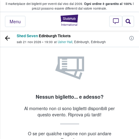
Il marketplace dei biglietti per eventi dal vivo dal 2009.
Ogni ordine è garantito al 100%
I
i fan comprano e vendono biglietti
prezzi possono essere differenti dal valore nominale.
StubHub - Dove i 
Menu
Shed Seven
Edinburgh Tickets
sab 21 nov 2026
•
19:00
at
Usher Hall
,
Edinburgh
,
Edinburgh
Nessun biglietto... e adesso?
Al momento non ci sono biglietti disponibili per
questo evento. Riprova più tardi!
O se per qualche ragione non puoi andare