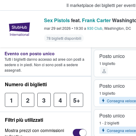
Il marketplace dei biglietti per event
Sex Pistols
feat.
Frank Carter
Washingto
StubHub - Dove i fan comprano e 
mar 29 set 2026
•
19:30
a
930 Club
,
Washington
,
DC
78 biglietti disponibili
Evento con posto unico
Posto unico
Tutti i biglietti danno accesso ad aree con posti a
1 biglietto
sedere o in piedi. Non ci sono posti a sedere
assegnati.
Numero di biglietti
Posto unico
1 biglietto
1
2
3
4
5+
Consegna veloce
Posto unico
Filtri più utilizzati
1 - 2 biglietti
Mostra prezzi con commissioni
Consegna veloce