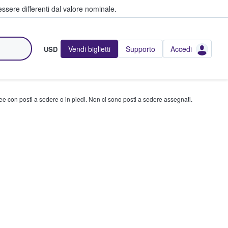
ssere differenti dal valore nominale.
Vendi biglietti
Supporto
Accedi
USD
ree con posti a sedere o in piedi. Non ci sono posti a sedere assegnati.