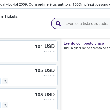
i dal vivo dal 2009.
Ogni ordine è garantito al 100%
I prezzi possono e
n Tickets
vendono biglietti
Evento con posto unico
104 USD
Tutti i biglietti danno accesso ad a
ciascuno
105 USD
ciascuno
105 USD
ciascuno