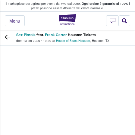
Il marketplace dei biglietti per eventi dal vivo dal 2009.
Ogni ordine è garantito al 100%
I
i fan comprano e vendono biglietti
prezzi possono essere differenti dal valore nominale.
StubHub - Dove i 
Menu
Sex Pistols
feat.
Frank Carter
Houston Tickets
dom 13 set 2026
•
19:30
at
House of Blues Houston
,
Houston
,
TX