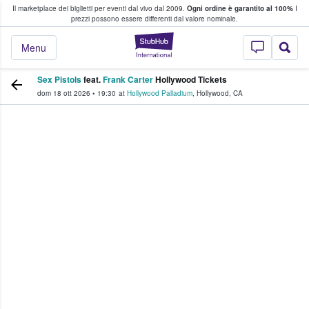
Il marketplace dei biglietti per eventi dal vivo dal 2009.
Ogni ordine è garantito al 100%
I
i fan comprano e vendono biglietti
prezzi possono essere differenti dal valore nominale.
StubHub - Dove i 
Menu
Sex Pistols
feat.
Frank Carter
Hollywood Tickets
dom 18 ott 2026
•
19:30
at
Hollywood Palladium
,
Hollywood
,
CA