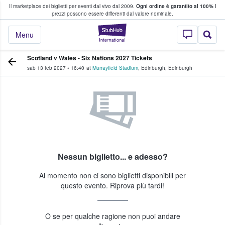
Il marketplace dei biglietti per eventi dal vivo dal 2009.
Ogni ordine è garantito al 100%
I
i fan comprano e vendono biglietti
prezzi possono essere differenti dal valore nominale.
StubHub - Dove i 
Menu
Scotland v Wales - Six Nations 2027 Tickets
sab 13 feb 2027
•
16:40
at
Murrayfield Stadium
,
Edinburgh
,
Edinburgh
Nessun biglietto... e adesso?
Al momento non ci sono biglietti disponibili per
questo evento. Riprova più tardi!
O se per qualche ragione non puoi andare