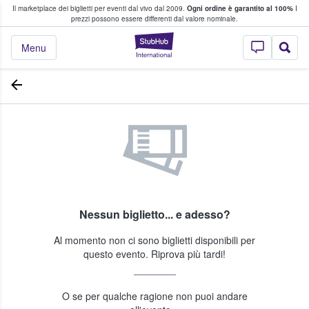
Il marketplace dei biglietti per eventi dal vivo dal 2009.
Ogni ordine è garantito al 100%
I
i fan comprano e vendono biglietti
prezzi possono essere differenti dal valore nominale.
StubHub - Dove i 
Menu
Nessun biglietto... e adesso?
Al momento non ci sono biglietti disponibili per
questo evento. Riprova più tardi!
O se per qualche ragione non puoi andare