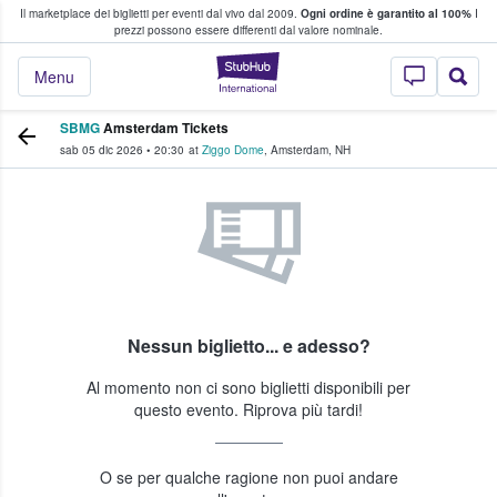
Il marketplace dei biglietti per eventi dal vivo dal 2009.
Ogni ordine è garantito al 100%
I
i fan comprano e vendono biglietti
prezzi possono essere differenti dal valore nominale.
StubHub - Dove i 
Menu
SBMG
Amsterdam Tickets
sab 05 dic 2026
•
20:30
at
Ziggo Dome
,
Amsterdam
,
NH
Nessun biglietto... e adesso?
Al momento non ci sono biglietti disponibili per
questo evento. Riprova più tardi!
O se per qualche ragione non puoi andare