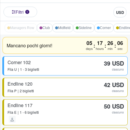
Filtri
USD
1
Managers Row
Club
Midfield
Sideline
Corner
Endlin
05
17
26
06
:
:
:
Mancano pochi giorni!
days
hours
min
sec
Corner 102
39 USD
Fila
U
1 - 3 biglietti
ciascuno
Endline 120
42 USD
Fila
P
2 biglietti
ciascuno
Endline 117
50 USD
Fila
E
1 - 6 biglietti
ciascuno