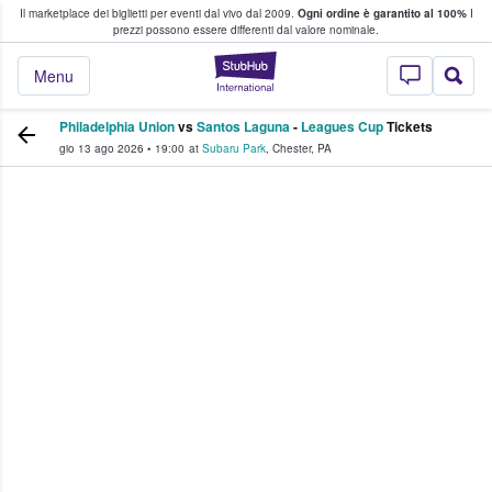
Il marketplace dei biglietti per eventi dal vivo dal 2009.
Ogni ordine è garantito al 100%
I
i fan comprano e vendono biglietti
prezzi possono essere differenti dal valore nominale.
StubHub - Dove i 
Menu
Philadelphia Union
vs
Santos Laguna
-
Leagues Cup
Tickets
gio 13 ago 2026
•
19:00
at
Subaru Park
,
Chester
,
PA