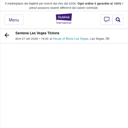
Il marketplace dei biglietti per eventi dal vivo dal 2009.
Ogni ordine è garantito al 100%
I
i fan comprano e vendono biglietti
prezzi possono essere differenti dal valore nominale.
StubHub - Dove i 
Menu
Santana Las Vegas Tickets
dom 27 set 2026
•
19:00
at
House of Blues Las Vegas
,
Las Vegas
,
NV