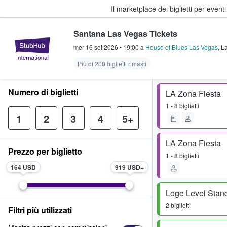
Il marketplace dei biglietti per event
Santana Las Vegas Tickets
StubHub - Dove i fan comprano e 
mer 16 set 2026
•
19:00
a
House of Blues Las Vegas
,
L
Più di 200 biglietti rimasti
Numero di biglietti
LA Zona Fiesta
1 - 8 biglietti
1
2
3
4
5+
LA Zona Fiesta
Prezzo per biglietto
1 - 8 biglietti
164 USD
919 USD
Loge Level Stan
2 biglietti
Filtri più utilizzati