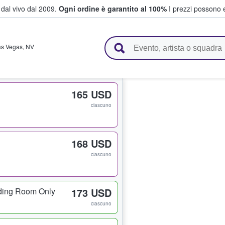
i dal vivo dal 2009.
Ogni ordine è garantito al 100%
I prezzi possono e
vendono biglietti
as Vegas
,
NV
165 USD
ciascuno
168 USD
ciascuno
ding Room Only
173 USD
ciascuno