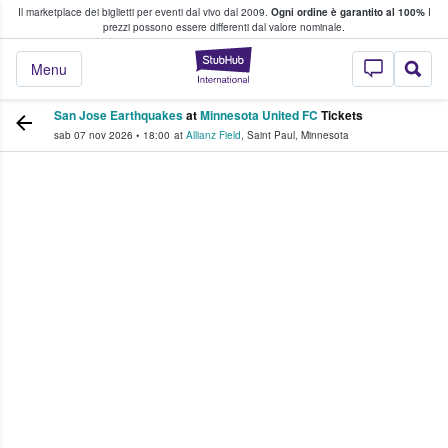
Il marketplace dei biglietti per eventi dal vivo dal 2009.
Ogni ordine è garantito al 100%
I
i fan comprano e vendono biglietti
prezzi possono essere differenti dal valore nominale.
StubHub - Dove i 
Menu
San Jose Earthquakes
at
Minnesota United FC
Tickets
sab 07 nov 2026
•
18:00
at
Allianz Field
,
Saint Paul
,
Minnesota