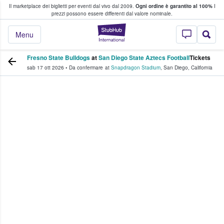
Il marketplace dei biglietti per eventi dal vivo dal 2009.
Ogni ordine è garantito al 100%
I
i fan comprano e vendono biglietti
prezzi possono essere differenti dal valore nominale.
StubHub - Dove i 
Menu
Fresno State Bulldogs
at
San Diego State Aztecs Football
Tickets
sab 17 ott 2026
•
Da confermare
at
Snapdragon Stadium
,
San Diego
,
California