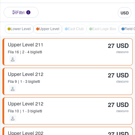
Filtri
USD
1
Lower Level
Upper Level
East Club
East Loge Box
Field 
Upper Level 211
27 USD
Fila
16
2 - 4 biglietti
ciascuno
Upper Level 212
27 USD
Fila
9
1 - 3 biglietti
ciascuno
Upper Level 212
27 USD
Fila
10
1 - 3 biglietti
ciascuno
Upper Level 202
27 USD