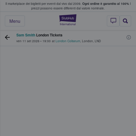
Il marketplace dei biglietti per eventi dal vivo dal 2009.
Ogni ordine è garantito al 100%
I
i fan comprano e vendono biglietti
prezzi possono essere differenti dal valore nominale.
StubHub - Dove i 
Menu
Sam Smith
London Tickets
ven 11 set 2026
•
19:00
at
London Coliseum
,
London
,
LND