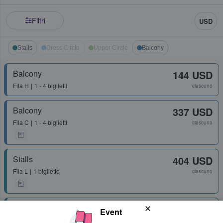
Filtri
USD
Stalls
Dress Circle
Upper Circle
Balcony
Balcony
144 USD
Fila
H
1 - 4 biglietti
ciascuno
Balcony
337 USD
Fila
C
1 - 4 biglietti
ciascuno
Stalls
404 USD
Fila
L
1 biglietto
ciascuno
Stalls
486 USD
Event
Fila
L
2 biglietti
ciascuno