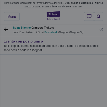
Il marketplace dei biglietti per eventi dal vivo dal 2009.
Ogni ordine è garantito al 100%
I
i fan comprano e vendono biglietti
prezzi possono essere differenti dal valore nominale.
StubHub - Dove i 
Menu
Saint Etienne
Glasgow Tickets
dom 20 set 2026
•
19:00
at
Barrowland
,
Glasgow
,
Glasgow City
Evento con posto unico
Tutti i biglietti danno accesso ad aree con posti a sedere o in piedi. Non ci
sono posti a sedere assegnati.