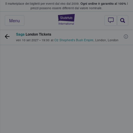
Il marketplace dei biglietti per eventi dal vivo dal 2009.
Ogni ordine è garantito al 100%
I
i fan comprano e vendono biglietti
prezzi possono essere differenti dal valore nominale.
StubHub - Dove i 
Menu
Saga
London Tickets
ven 10 set 2027
•
19:00
at
O2 Shepherd's Bush Empire
,
London
,
London